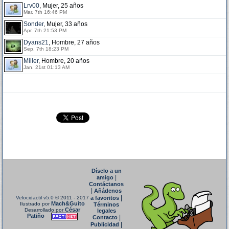
Lrv00
, Mujer, 25 años
Mar. 7th 16:46 PM
Sonder
, Mujer, 33 años
Apr. 7th 21:53 PM
Dyans21
, Hombre, 27 años
Sep. 7th 18:23 PM
Miller
, Hombre, 20 años
Jan. 21st 01:13 AM
Díselo a un
|
amigo
Contáctanos
|
Añádenos
|
Velocidactil v5.0
© 2011 - 2017
a favoritos
Mach&Guito
Ilustrado por
Términos
César
Desarrollado por
legales
Patiño
|
Contacto
|
Publicidad