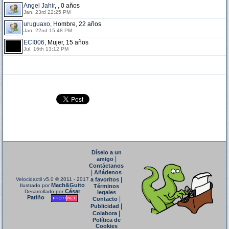
Angel Jahir
, , 0 años
Jan. 23rd 22:25 PM
uruguaxo
, Hombre, 22 años
Jan. 22nd 15:48 PM
ECI006
, Mujer, 15 años
Jul. 16th 13:12 PM
Díselo a un
|
amigo
Contáctanos
|
Añádenos
|
Velocidactil v5.0
© 2011 - 2017
a favoritos
Mach&Guito
Ilustrado por
Términos
César
Desarrollado por
legales
Patiño
|
Contacto
|
Publicidad
|
Colabora
Política de
Cookies