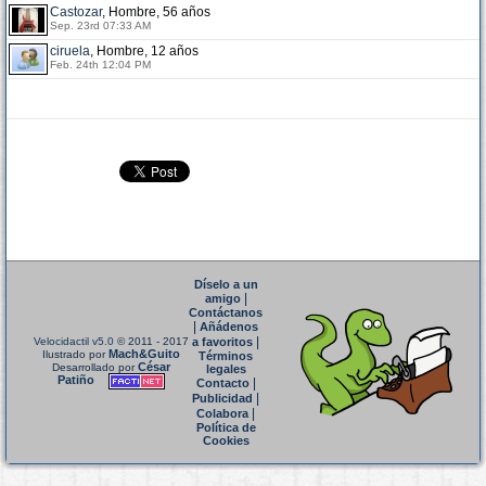
Castozar
, Hombre, 56 años
Sep. 23rd 07:33 AM
ciruela
, Hombre, 12 años
Feb. 24th 12:04 PM
Díselo a un
|
amigo
Contáctanos
|
Añádenos
|
Velocidactil v5.0
© 2011 - 2017
a favoritos
Mach&Guito
Ilustrado por
Términos
César
Desarrollado por
legales
Patiño
|
Contacto
|
Publicidad
|
Colabora
Política de
Cookies