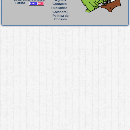
legales
Patiño
|
Contacto
|
Publicidad
|
Colabora
Política de
Cookies