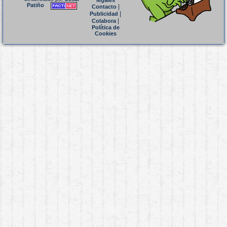
legales
Patiño
|
Contacto
|
Publicidad
|
Colabora
Política de
Cookies