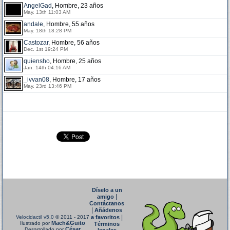
AngelGad
, Hombre, 23 años
May. 13th 11:03 AM
andale
, Hombre, 55 años
May. 18th 18:28 PM
Castozar
, Hombre, 56 años
Dec. 1st 19:24 PM
quiensho
, Hombre, 25 años
Jan. 14th 04:16 AM
_ivvan08
, Hombre, 17 años
May. 23rd 13:46 PM
Díselo a un
|
amigo
Contáctanos
|
Añádenos
|
Velocidactil v5.0
© 2011 - 2017
a favoritos
Mach&Guito
Ilustrado por
Términos
César
Desarrollado por