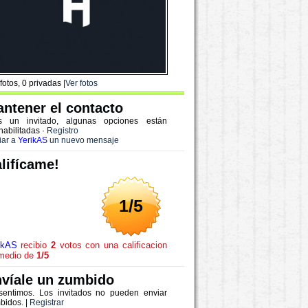
fotos, 0 privadas |
Ver fotos
ntener el contacto
s un invitado, algunas opciones están
habilitadas
·
Registro
iar a
YerikAS
un nuevo mensaje
lifícame!
1/5
ikAS
recibio
2
votos con una calificacion
medio de
1/5
víale un zumbido
sentimos. Los invitados no pueden enviar
bidos. |
Registrar