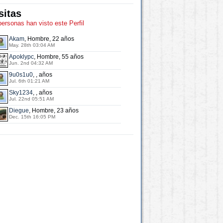
sitas
personas han visto este Perfil
Akam
, Hombre, 22 años
May. 28th 03:04 AM
Apoklypc
, Hombre, 55 años
Jun. 2nd 04:32 AM
9u0s1u0
, , años
Jul. 6th 01:21 AM
Sky1234
, , años
Jul. 22nd 05:51 AM
Diegue
, Hombre, 23 años
Dec. 15th 16:05 PM