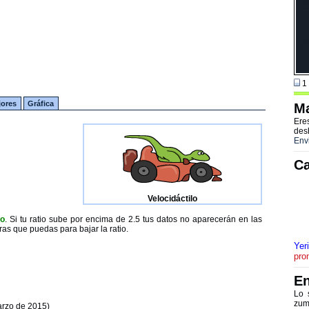
1 
jores
Gráfica
Ma
Ere
des
Env
Ca
Velocidáctilo
to
. Si tu ratio sube por encima de 2.5 tus datos no aparecerán en las
ras que puedas para bajar la ratio.
Yer
pro
En
Lo 
zum
arzo de 2015)