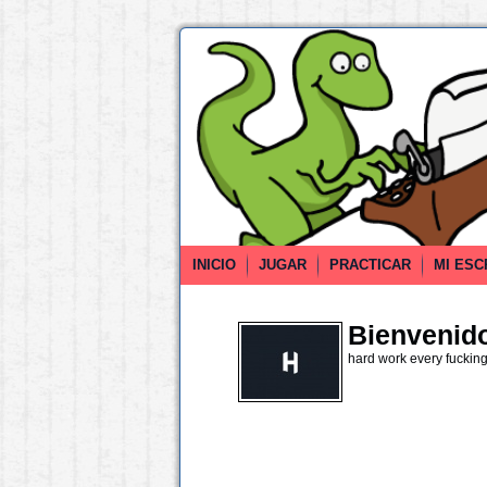
INICIO
JUGAR
PRACTICAR
MI ESC
Bienvenido 
hard work every fuckin