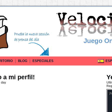
Juego On
RITORIO
BLOG
ESPECIALES
ESPA
a mi perfil!
Y
g day
Ult
Reg