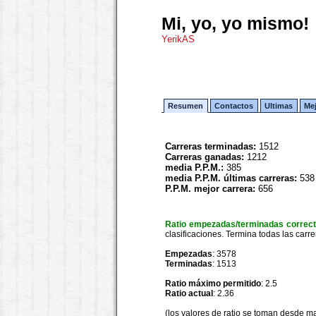
Mi, yo, yo mismo!
YerikAS
Resumen
Contactos
Ultimas
Me
Carreras terminadas:
1512
Carreras ganadas:
1212
media P.P.M.:
385
media P.P.M. últimas carreras:
538
P.P.M. mejor carrera:
656
Ratio empezadas/terminadas correc
clasificaciones. Termina todas las carre
Empezadas
: 3578
Terminadas
: 1513
Ratio máximo permitido
: 2.5
Ratio actual
: 2.36
(los valores de ratio se toman desde m