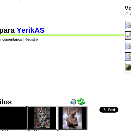
Vi
24 
 para
YerikAS
r comentarios |
Registro
ilos