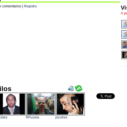
r comentarios |
Registro
Vi
4 p
ilos
cides
RPucela
picotres