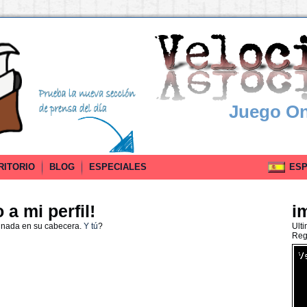
Juego On
RITORIO
BLOG
ESPECIALES
ESPA
a mi perfil!
i
 nada en su cabecera.
Y tú
?
Ult
Reg