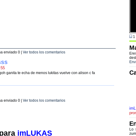
1 
Ma
 ha enviado
0
|
Ver todos los comentarios
Ere
des
sss
Env
:55
Ca
h ganita te echa de menos lukitas vuelve con alison c fa
 ha enviado
0
|
Ver todos los comentarios
im
pro
En
Lo 
 para
imLUKAS
zum