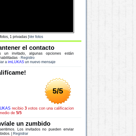
fotos, 1 privadas |
Ver fotos
ntener el contacto
s un invitado, algunas opciones están
habilitadas
·
Registro
iar a
imLUKAS
un nuevo mensaje
lifícame!
5/5
LUKAS
recibio
3
votos con una calificacion
medio de
5/5
víale un zumbido
sentimos. Los invitados no pueden enviar
bidos. |
Registrar