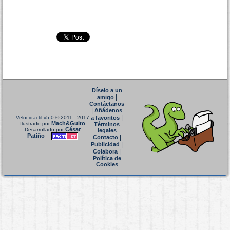
Díselo a un
|
amigo
Contáctanos
|
Añádenos
|
Velocidactil v5.0
© 2011 - 2017
a favoritos
Mach&Guito
Ilustrado por
Términos
César
Desarrollado por
legales
Patiño
|
Contacto
|
Publicidad
|
Colabora
Política de
Cookies