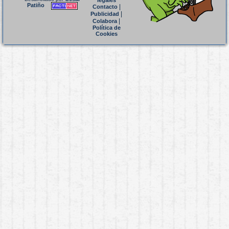
legales
Patiño
|
Contacto
|
Publicidad
|
Colabora
Política de
Cookies