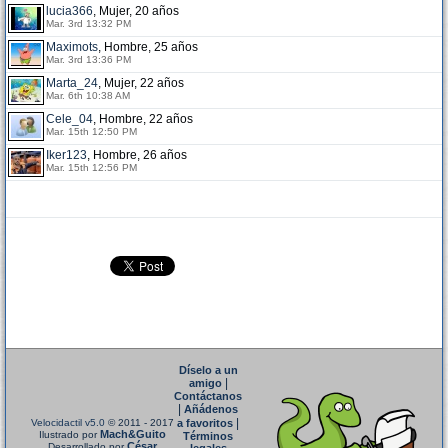
lucia366
, Mujer, 20 años
Mar. 3rd 13:32 PM
Maximots
, Hombre, 25 años
Mar. 3rd 13:36 PM
Marta_24
, Mujer, 22 años
Mar. 6th 10:38 AM
Cele_04
, Hombre, 22 años
Mar. 15th 12:50 PM
Iker123
, Hombre, 26 años
Mar. 15th 12:56 PM
Díselo a un
|
amigo
Contáctanos
|
Añádenos
|
Velocidactil v5.0
© 2011 - 2017
a favoritos
Mach&Guito
Ilustrado por
Términos
César
Desarrollado por