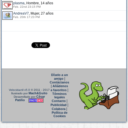
plasma
, Hombre, 14 años
Feb. 22nd 23:15 PM
AndreaV7
, Mujer, 27 años
Feb. 20th 17:23 PM
Díselo a un
|
amigo
Contáctanos
|
Añádenos
|
Velocidactil v5.0
© 2011 - 2017
a favoritos
Mach&Guito
Ilustrado por
Términos
César
Desarrollado por
legales
Patiño
|
Contacto
|
Publicidad
|
Colabora
Política de
Cookies