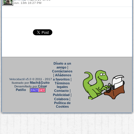
Jun. 13th 16:27 PM
Díselo a un
|
amigo
Contáctanos
|
Añádenos
|
Velocidactil v5.0
© 2011 - 2017
a favoritos
Mach&Guito
Ilustrado por
Términos
César
Desarrollado por
legales
Patiño
|
Contacto
|
Publicidad
|
Colabora
Política de
Cookies