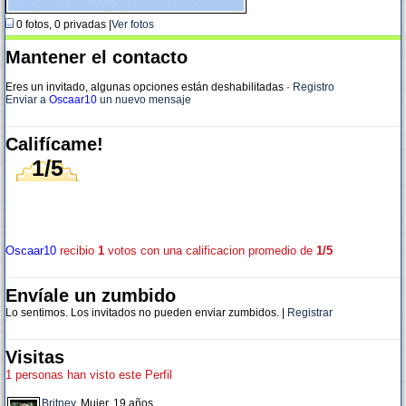
0 fotos, 0 privadas |
Ver fotos
Mantener el contacto
Eres un invitado, algunas opciones están deshabilitadas
·
Registro
Enviar a
Oscaar10
un nuevo mensaje
Califícame!
1/5
Oscaar10
recibio
1
votos con una calificacion promedio de
1/5
Envíale un zumbido
Lo sentimos. Los invitados no pueden enviar zumbidos. |
Registrar
Visitas
1 personas han visto este Perfil
Britney
, Mujer, 19 años