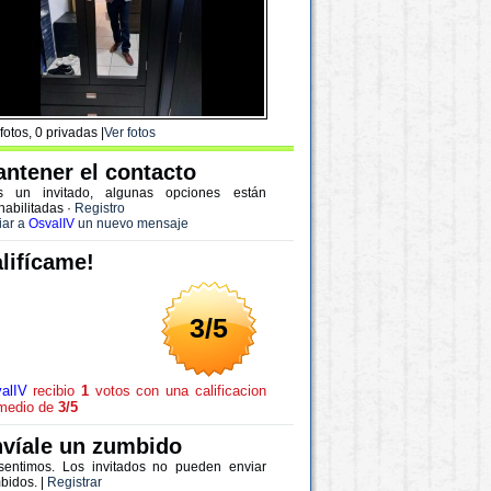
fotos, 0 privadas |
Ver fotos
ntener el contacto
s un invitado, algunas opciones están
habilitadas
·
Registro
iar a
OsvalIV
un nuevo mensaje
lifícame!
3/5
alIV
recibio
1
votos con una calificacion
medio de
3/5
víale un zumbido
sentimos. Los invitados no pueden enviar
bidos. |
Registrar