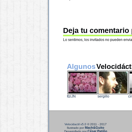
Deja tu comentario
Lo sentimos, los invitados no pueden envia
Algunos
Velocidáct
ItziJN
sergillo
ci
Velocidactil v5.0
© 2011 - 2017
Mach&Guito
Ilustrado por
César Patiño
Desarrollado por