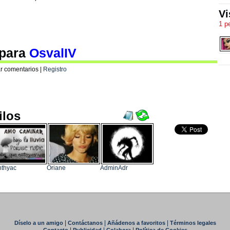
Vi
1 p
 para
OsvalIV
r comentarios |
Registro
ilos
nthyac
Oriane
AdminAdr
|
|
|
Díselo a un amigo
Contáctanos
Añádenos a favoritos
Términos legales