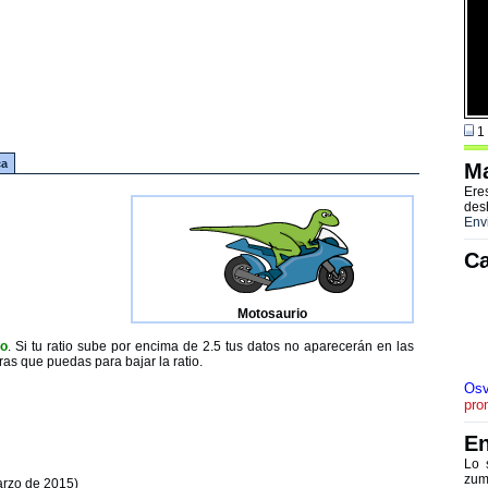
1 
ca
Ma
Ere
des
Env
Ca
Motosaurio
to
. Si tu ratio sube por encima de 2.5 tus datos no aparecerán en las
ras que puedas para bajar la ratio.
Osv
pro
En
Lo 
zum
arzo de 2015)