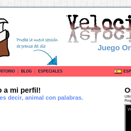
Juego On
RITORIO
BLOG
ESPECIALES
ESPA
a mi perfil!
O
s decir, animal con palabras.
Ult
Reg