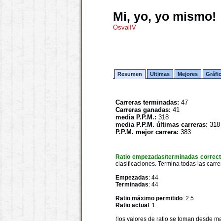
Mi, yo, yo mismo!
OsvalIV
Resumen
Ultimas
Mejores
Gráfi
Carreras terminadas:
47
Carreras ganadas:
41
media P.P.M.:
318
media P.P.M. últimas carreras:
318
P.P.M. mejor carrera:
383
Ratio empezadas/terminadas correc
clasificaciones. Termina todas las carre
Empezadas
: 44
Terminadas
: 44
Ratio máximo permitido
: 2.5
Ratio actual
: 1
(los valores de ratio se toman desde m