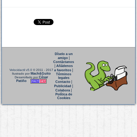
Díselo a un
|
amigo
Contáctanos
|
Añádenos
|
Velocidactil v5.0
© 2011 - 2017
a favoritos
Mach&Guito
Ilustrado por
Términos
César
Desarrollado por
legales
Patiño
|
Contacto
|
Publicidad
|
Colabora
Política de
Cookies