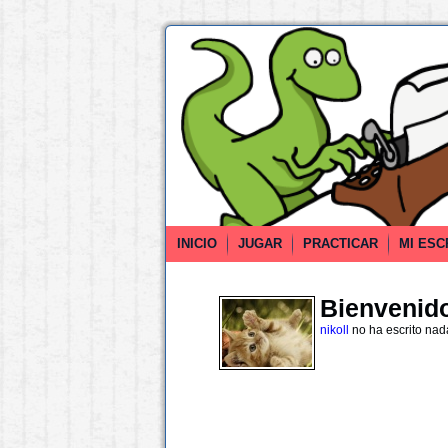
INICIO
JUGAR
PRACTICAR
MI ESC
Bienvenido 
nikoll
no ha escrito nad