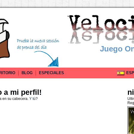
Juego On
RITORIO
BLOG
ESPECIALES
ESPA
a mi perfil!
ni
a en su cabecera.
Y tú
?
Ult
Reg