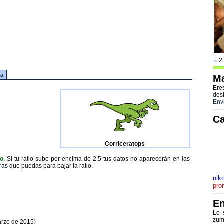
2 
ca
Ma
Ere
des
Env
Ca
Corriceratops
to
. Si tu ratio sube por encima de 2.5 tus datos no aparecerán en las
ras que puedas para bajar la ratio.
niko
pro
En
Lo 
zum
arzo de 2015)