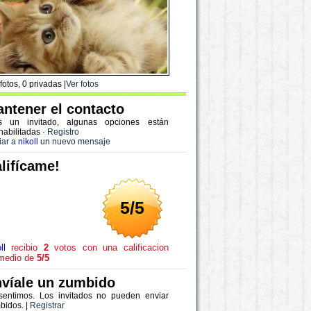
fotos, 0 privadas |
Ver fotos
ntener el contacto
s un invitado, algunas opciones están
habilitadas
·
Registro
iar a
nikoll
un nuevo mensaje
lifícame!
5/5
ll
recibio
2
votos con una calificacion
medio de
5/5
víale un zumbido
sentimos. Los invitados no pueden enviar
bidos. |
Registrar