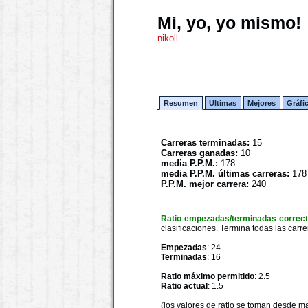
Mi, yo, yo mismo!
nikoll
Resumen
Ultimas
Mejores
Gráfi
Carreras terminadas:
15
Carreras ganadas:
10
media P.P.M.:
178
media P.P.M. últimas carreras:
178
P.P.M. mejor carrera:
240
Ratio empezadas/terminadas correc
clasificaciones. Termina todas las carre
Empezadas
: 24
Terminadas
: 16
Ratio máximo permitido
: 2.5
Ratio actual
: 1.5
(los valores de ratio se toman desde m