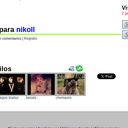
Vi
2 p
 para
nikoll
r comentarios |
Registro
ilos
egoo Izaiiaz
tanials
chemaoro