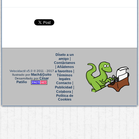
Díselo a un
|
amigo
Contáctanos
|
Añádenos
|
Velocidactil v5.0
© 2011 - 2017
a favoritos
Mach&Guito
Ilustrado por
Términos
César
Desarrollado por
legales
Patiño
|
Contacto
|
Publicidad
|
Colabora
Política de
Cookies