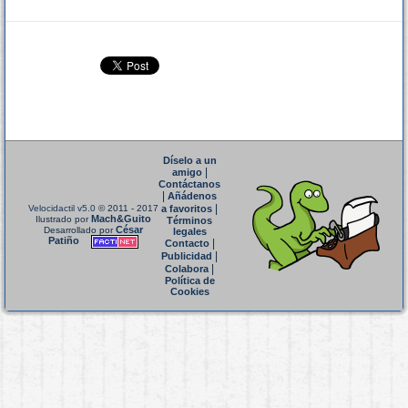
Díselo a un
|
amigo
Contáctanos
|
Añádenos
|
Velocidactil v5.0
© 2011 - 2017
a favoritos
Mach&Guito
Ilustrado por
Términos
César
Desarrollado por
legales
Patiño
|
Contacto
|
Publicidad
|
Colabora
Política de
Cookies