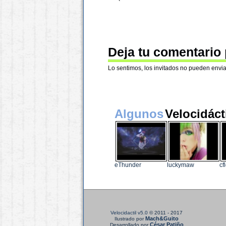
Deja tu comentario
Lo sentimos, los invitados no pueden envia
Algunos
Velocidáct
eThunder
luckymaw
cf
Velocidactil v5.0
© 2011 - 2017
Mach&Guito
Ilustrado por
César Patiño
Desarrollado por