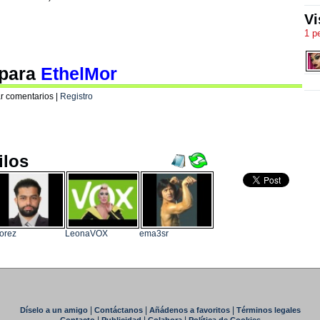
Vi
1 p
 para
EthelMor
r comentarios |
Registro
ilos
lorez
LeonaVOX
ema3sr
|
|
|
Díselo a un amigo
Contáctanos
Añádenos a favoritos
Términos legales