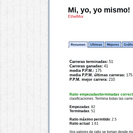
Mi, yo, yo mismo!
EthelMor
Resumen
Ultimas
Mejores
Gráfi
Carreras terminadas:
51
Carreras ganadas:
41
media P.P.M.:
175
media P.P.M. últimas carreras:
175
P.P.M. mejor carrera:
210
Ratio empezadas/terminadas correc
clasificaciones. Termina todas las carre
Empezadas
: 82
Terminadas
: 51
Ratio máximo permitido
: 2.5
Ratio actual
: 1.61
(los valores de ratio se toman desde m