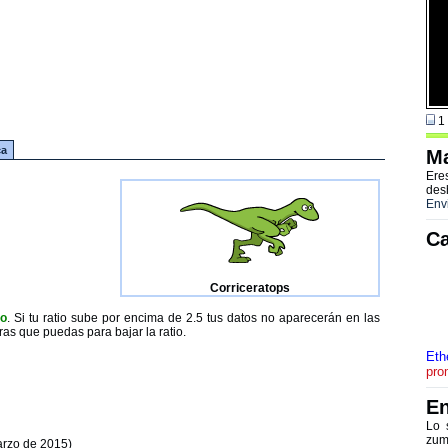
1 
ca
Ma
Ere
des
Env
Ca
Corriceratops
to
. Si tu ratio sube por encima de 2.5 tus datos no aparecerán en las
ras que puedas para bajar la ratio.
Eth
pro
En
Lo 
zum
arzo de 2015)