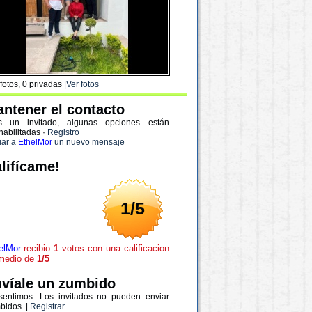
fotos, 0 privadas |
Ver fotos
ntener el contacto
s un invitado, algunas opciones están
habilitadas
·
Registro
iar a
EthelMor
un nuevo mensaje
lifícame!
1/5
elMor
recibio
1
votos con una calificacion
medio de
1/5
víale un zumbido
sentimos. Los invitados no pueden enviar
bidos. |
Registrar