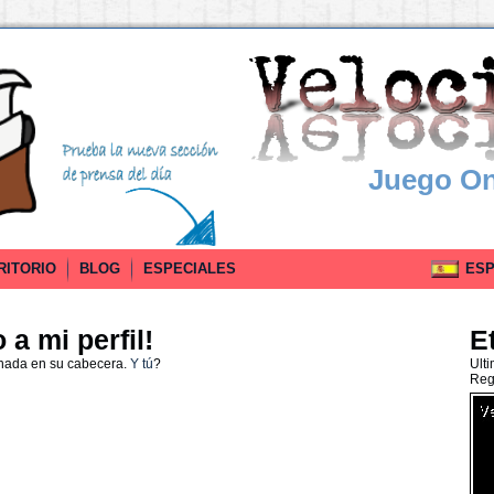
Juego On
RITORIO
BLOG
ESPECIALES
ESPA
a mi perfil!
E
 nada en su cabecera.
Y tú
?
Ult
Reg