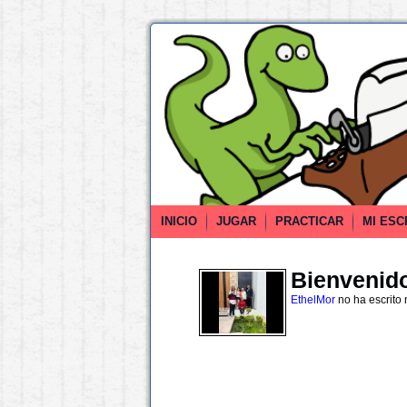
INICIO
JUGAR
PRACTICAR
MI ESC
Bienvenido 
EthelMor
no ha escrito