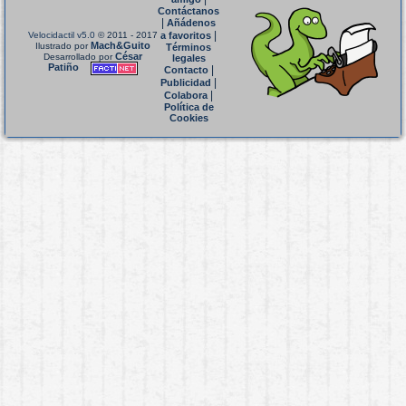
Contáctanos
|
Añádenos
|
Velocidactil v5.0
© 2011 - 2017
a favoritos
Mach&Guito
Ilustrado por
Términos
César
Desarrollado por
legales
Patiño
|
Contacto
|
Publicidad
|
Colabora
Política de
Cookies