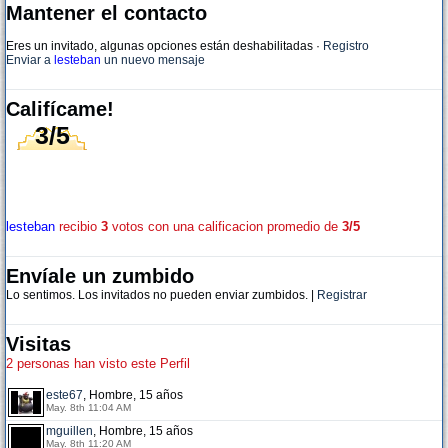
Mantener el contacto
Eres un invitado, algunas opciones están deshabilitadas
·
Registro
Enviar a
lesteban
un nuevo mensaje
Califícame!
3/5
lesteban
recibio
3
votos con una calificacion promedio de
3/5
Envíale un zumbido
Lo sentimos. Los invitados no pueden enviar zumbidos. |
Registrar
Visitas
2 personas han visto este Perfil
este67
, Hombre, 15 años
May. 8th 11:04 AM
mguillen
, Hombre, 15 años
May. 8th 11:20 AM