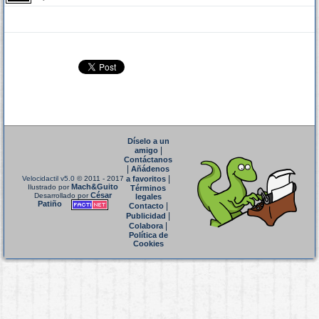
Díselo a un
|
amigo
Contáctanos
|
Añádenos
|
Velocidactil v5.0
© 2011 - 2017
a favoritos
Mach&Guito
Ilustrado por
Términos
César
Desarrollado por
legales
Patiño
|
Contacto
|
Publicidad
|
Colabora
Política de
Cookies