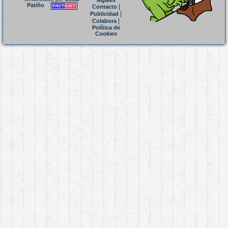
legales
Patiño
|
Contacto
|
Publicidad
|
Colabora
Política de
Cookies