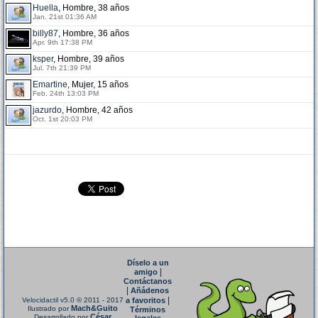
Huella
, Hombre, 38 años
Jan. 21st 01:36 AM
billy87
, Hombre, 36 años
Apr. 9th 17:38 PM
ksper
, Hombre, 39 años
Jul. 7th 21:39 PM
Emartine
, Mujer, 15 años
Feb. 24th 13:03 PM
jazurdo
, Hombre, 42 años
Oct. 1st 20:03 PM
Díselo a un
|
amigo
Contáctanos
|
Añádenos
|
Velocidactil v5.0
© 2011 - 2017
a favoritos
Mach&Guito
Ilustrado por
Términos
César
Desarrollado por