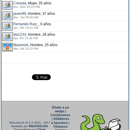
Crissala
, Mujer, 35 años
Oct. 30th 20:23 PM
javier89
, Hombre, 37 años
Dec. 3rd 08:00 AM
Fernando Ruiz
, , 0 años
Jan. 9th 19:31 PM
ilia1233
, Hombre, 28 años
Apr. 5th 12:34 PM
Maximots
, Hombre, 25 años
Mar. 3rd 13:23 PM
Díselo a un
|
amigo
Contáctanos
|
Añádenos
|
Velocidactil v5.0
© 2011 - 2017
a favoritos
Mach&Guito
Ilustrado por
Términos
César
Desarrollado por