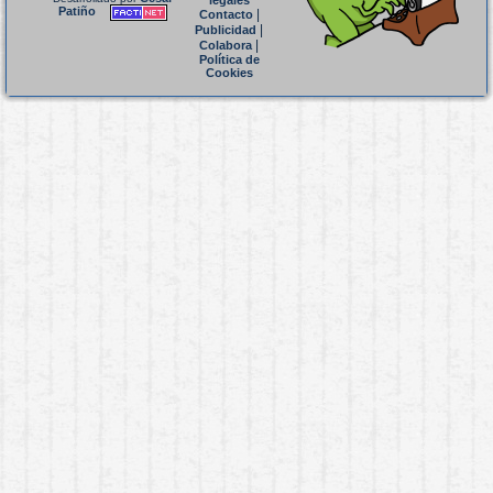
legales
Patiño
|
Contacto
|
Publicidad
|
Colabora
Política de
Cookies