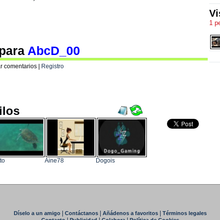
Vi
1 p
 para
AbcD_00
r comentarios |
Registro
ilos
tto
Aine78
Dogois
|
|
|
Díselo a un amigo
Contáctanos
Añádenos a favoritos
Términos legales