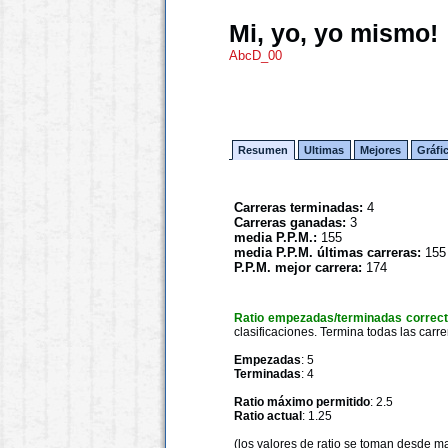
Mi, yo, yo mismo!
AbcD_00
Resumen
Ultimas
Mejores
Gráfi
Carreras terminadas:
4
Carreras ganadas:
3
media P.P.M.:
155
media P.P.M. últimas carreras:
155
P.P.M. mejor carrera:
174
Ratio empezadas/terminadas correc
clasificaciones. Termina todas las carre
Empezadas
: 5
Terminadas
: 4
Ratio máximo permitido
: 2.5
Ratio actual
: 1.25
(los valores de ratio se toman desde m