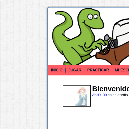
INICIO
JUGAR
PRACTICAR
MI ESC
Bienvenido 
AbcD_00
no ha escrito