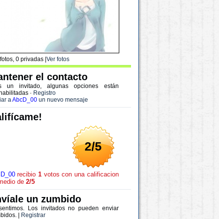
fotos, 0 privadas |
Ver fotos
ntener el contacto
s un invitado, algunas opciones están
habilitadas
·
Registro
iar a
AbcD_00
un nuevo mensaje
lifícame!
2/5
cD_00
recibio
1
votos con una calificacion
medio de
2/5
víale un zumbido
sentimos. Los invitados no pueden enviar
bidos. |
Registrar