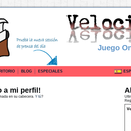
Juego On
RITORIO
BLOG
ESPECIALES
ESPA
a mi perfil!
A
 nada en su cabecera.
Y tú
?
Ult
Reg