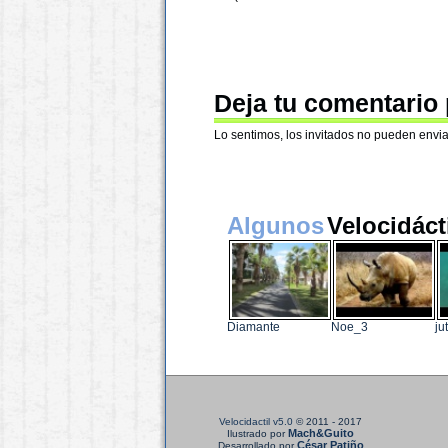
Deja tu comentario
Lo sentimos, los invitados no pueden envia
Algunos
Velocidáct
Diamante
Noe_3
ju
Velocidactil v5.0
© 2011 - 2017
Mach&Guito
Ilustrado por
César Patiño
Desarrollado por