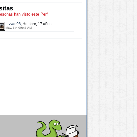
sitas
ersonas han visto este Perfil
_ivvan08
, Hombre, 17 años
May. 5th 09:48 AM