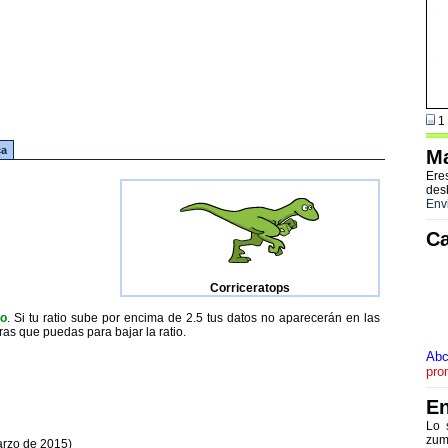
1 
ca
Ma
Ere
des
Env
Ca
Corriceratops
to
. Si tu ratio sube por encima de 2.5 tus datos no aparecerán en las
ras que puedas para bajar la ratio.
Ab
pro
En
Lo 
zum
arzo de 2015)