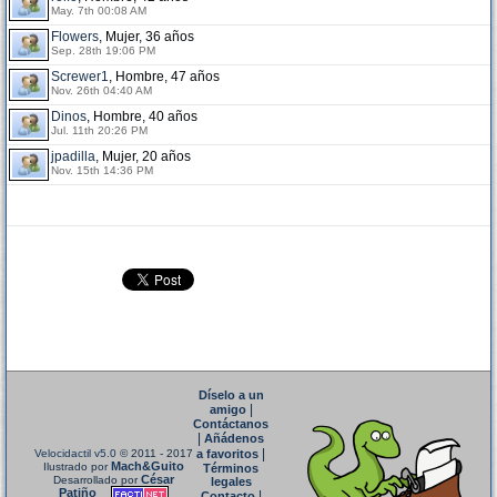
May. 7th 00:08 AM
Flowers
, Mujer, 36 años
Sep. 28th 19:06 PM
Screwer1
, Hombre, 47 años
Nov. 26th 04:40 AM
Dinos
, Hombre, 40 años
Jul. 11th 20:26 PM
jpadilla
, Mujer, 20 años
Nov. 15th 14:36 PM
Díselo a un
|
amigo
Contáctanos
|
Añádenos
|
Velocidactil v5.0
© 2011 - 2017
a favoritos
Mach&Guito
Ilustrado por
Términos
César
Desarrollado por
legales
Patiño
|
Contacto