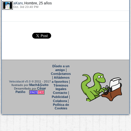
aKarv
, Hombre, 25 años
Oct. 3rd 23:40 PM
Díselo a un
|
amigo
Contáctanos
|
Añádenos
|
Velocidactil v5.0
© 2011 - 2017
a favoritos
Mach&Guito
Ilustrado por
Términos
César
Desarrollado por
legales
Patiño
|
Contacto
|
Publicidad
|
Colabora
Política de
Cookies