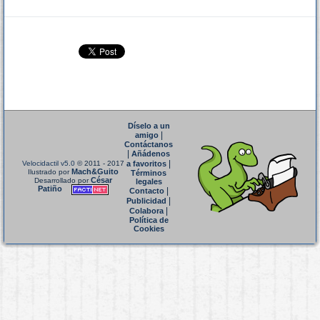
Díselo a un
|
amigo
Contáctanos
|
Añádenos
|
Velocidactil v5.0
© 2011 - 2017
a favoritos
Mach&Guito
Ilustrado por
Términos
César
Desarrollado por
legales
Patiño
|
Contacto
|
Publicidad
|
Colabora
Política de
Cookies