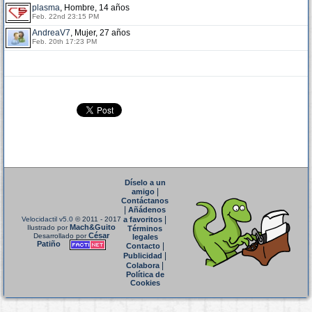
plasma
, Hombre, 14 años
Feb. 22nd 23:15 PM
AndreaV7
, Mujer, 27 años
Feb. 20th 17:23 PM
Díselo a un
|
amigo
Contáctanos
|
Añádenos
|
Velocidactil v5.0
© 2011 - 2017
a favoritos
Mach&Guito
Ilustrado por
Términos
César
Desarrollado por
legales
Patiño
|
Contacto
|
Publicidad
|
Colabora
Política de
Cookies