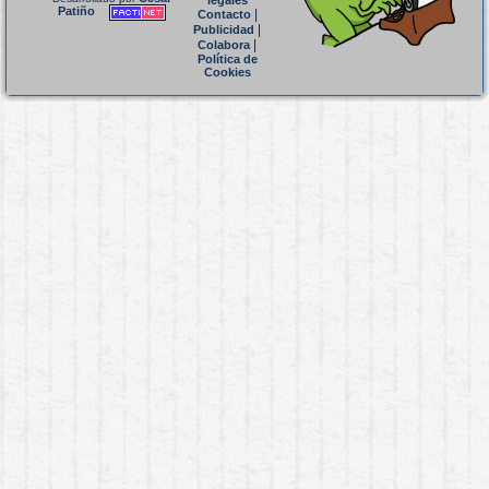
legales
Patiño
|
Contacto
|
Publicidad
|
Colabora
Política de
Cookies