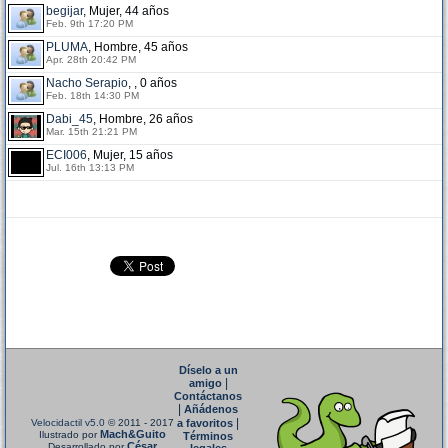
begijar
, Mujer, 44 años
Feb. 9th 17:20 PM
PLUMA
, Hombre, 45 años
Apr. 28th 20:42 PM
Nacho Serapio
, , 0 años
Feb. 18th 14:30 PM
Dabi_45
, Hombre, 26 años
Mar. 15th 21:21 PM
ECI006
, Mujer, 15 años
Jul. 16th 13:13 PM
Díselo a un
|
amigo
Contáctanos
|
Añádenos
|
Velocidactil v5.0
© 2011 - 2017
a favoritos
Mach&Guito
Ilustrado por
Términos
César
Desarrollado por