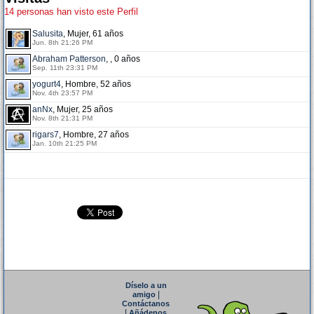
14 personas han visto este Perfil
Salusita
, Mujer, 61 años
Jun. 8th 21:26 PM
Abraham Patterson
, , 0 años
Sep. 11th 23:31 PM
yogurt4
, Hombre, 52 años
Nov. 4th 23:57 PM
anNx
, Mujer, 25 años
Nov. 8th 21:31 PM
rigars7
, Hombre, 27 años
Jan. 10th 21:25 PM
Díselo a un
|
amigo
Contáctanos
|
Añádenos