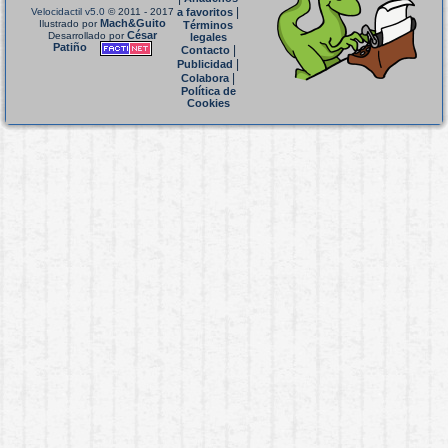
|
Velocidactil v5.0
© 2011 - 2017
a favoritos
Mach&Guito
Ilustrado por
Términos
César
Desarrollado por
legales
Patiño
|
Contacto
|
Publicidad
|
Colabora
Política de
Cookies