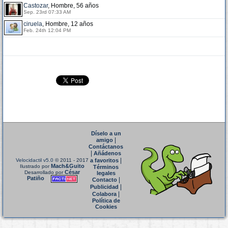
Castozar
, Hombre, 56 años
Sep. 23rd 07:33 AM
ciruela
, Hombre, 12 años
Feb. 24th 12:04 PM
Díselo a un
|
amigo
Contáctanos
|
Añádenos
|
Velocidactil v5.0
© 2011 - 2017
a favoritos
Mach&Guito
Ilustrado por
Términos
César
Desarrollado por
legales
Patiño
|
Contacto
|
Publicidad
|
Colabora
Política de
Cookies