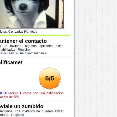
fotos, 0 privadas |
Ver fotos
ntener el contacto
s un invitado, algunas opciones están
habilitadas
·
Registro
iar a
FaerC20
un nuevo mensaje
lifícame!
5/5
rC20
recibio
1
votos con una calificacion
medio de
5/5
víale un zumbido
sentimos. Los invitados no pueden enviar
bidos. |
Registrar