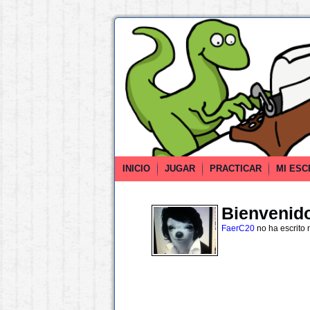
INICIO
JUGAR
PRACTICAR
MI ESC
Bienvenido 
FaerC20
no ha escrito