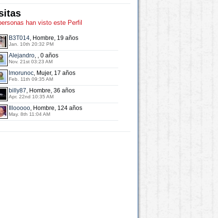
sitas
personas han visto este Perfil
B3T014
, Hombre, 19 años
Jan. 10th 20:32 PM
Alejandro
, , 0 años
Nov. 21st 03:23 AM
lmorunoc
, Mujer, 17 años
Feb. 11th 09:35 AM
billy87
, Hombre, 36 años
Apr. 22nd 10:35 AM
Illooooo
, Hombre, 124 años
May. 8th 11:04 AM