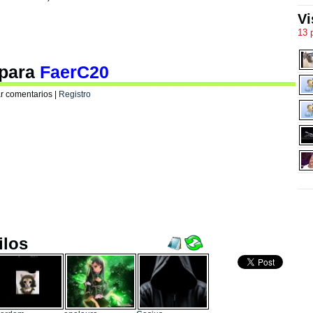
Vi
13 
 para
FaerC20
r comentarios |
Registro
ilos