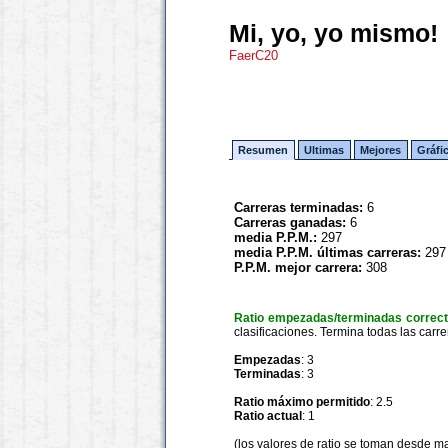
Mi, yo, yo mismo!
FaerC20
Resumen
Ultimas
Mejores
Gráfi
Carreras terminadas:
6
Carreras ganadas:
6
media P.P.M.:
297
media P.P.M. últimas carreras:
297
P.P.M. mejor carrera:
308
Ratio empezadas/terminadas correc
clasificaciones. Termina todas las carre
Empezadas
: 3
Terminadas
: 3
Ratio máximo permitido
: 2.5
Ratio actual
: 1
(los valores de ratio se toman desde m