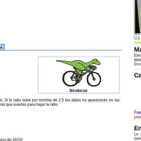
1 
ca
Ma
Ere
des
Env
Ca
Bicidocus
to
. Si tu ratio sube por encima de 2.5 tus datos no aparecerán en las
ras que puedas para bajar la ratio.
Fae
pro
En
Lo 
zum
arzo de 2015)