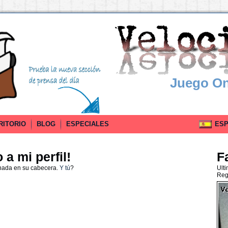
Juego On
RITORIO
BLOG
ESPECIALES
ESPA
a mi perfil!
F
 nada en su cabecera.
Y tú
?
Ult
Reg