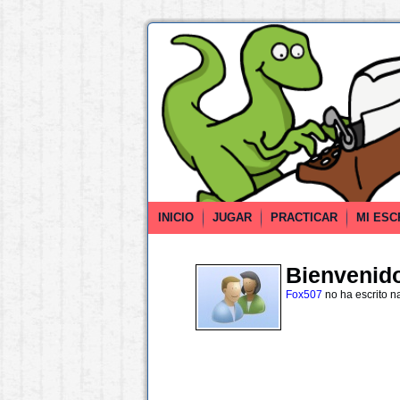
INICIO
JUGAR
PRACTICAR
MI ESC
Bienvenido 
Fox507
no ha escrito n