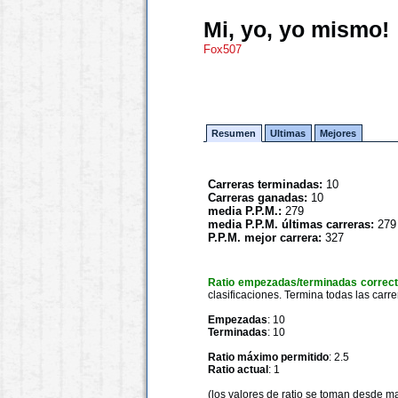
Mi, yo, yo mismo!
Fox507
Resumen
Ultimas
Mejores
Carreras terminadas:
10
Carreras ganadas:
10
media P.P.M.:
279
media P.P.M. últimas carreras:
279
P.P.M. mejor carrera:
327
Ratio empezadas/terminadas correc
clasificaciones. Termina todas las carre
Empezadas
: 10
Terminadas
: 10
Ratio máximo permitido
: 2.5
Ratio actual
: 1
(los valores de ratio se toman desde m