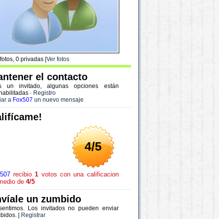
fotos, 0 privadas |
Ver fotos
ntener el contacto
s un invitado, algunas opciones están
habilitadas
·
Registro
iar a
Fox507
un nuevo mensaje
lifícame!
4/5
507
recibio
1
votos con una calificacion
medio de
4/5
víale un zumbido
sentimos. Los invitados no pueden enviar
bidos. |
Registrar