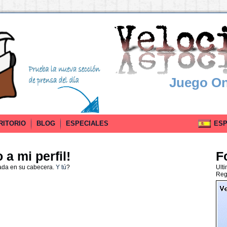
Juego On
RITORIO
BLOG
ESPECIALES
ESPA
a mi perfil!
F
ada en su cabecera.
Y tú
?
Ult
Reg