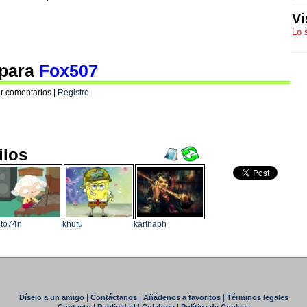
Vi
Lo 
 para
Fox507
r comentarios |
Registro
ilos
to74n
khufu
karthaph
|
|
|
Díselo a un amigo
Contáctanos
Añádenos a favoritos
Términos legales