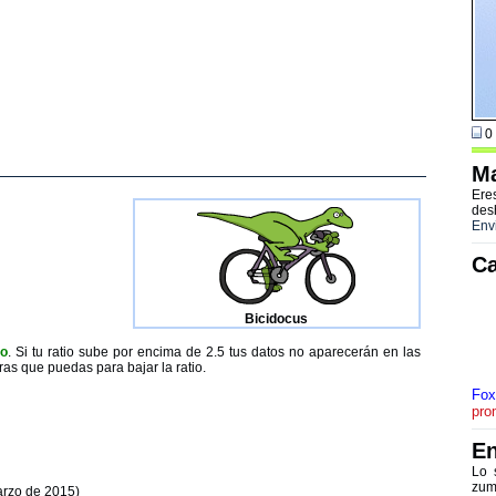
0 
Ma
Ere
des
Env
Ca
Bicidocus
to
. Si tu ratio sube por encima de 2.5 tus datos no aparecerán en las
ras que puedas para bajar la ratio.
Fox
pro
En
Lo 
zum
arzo de 2015)