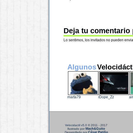
Deja tu comentario
Lo sentimos, los invitados no pueden envia
Algunos
Velocidáct
marta79
iDope_Zz
an
Velocidactil v5.0
© 2011 - 2017
Mach&Guito
Ilustrado por
César Patiño
Desarrollado por