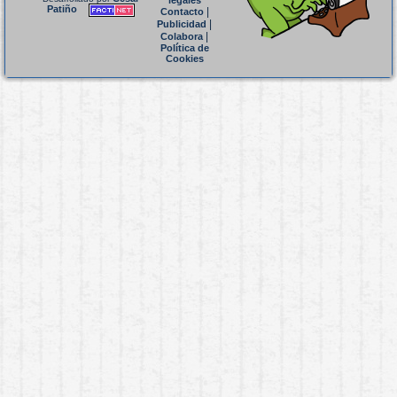
legales
Patiño
|
Contacto
|
Publicidad
|
Colabora
Política de
Cookies