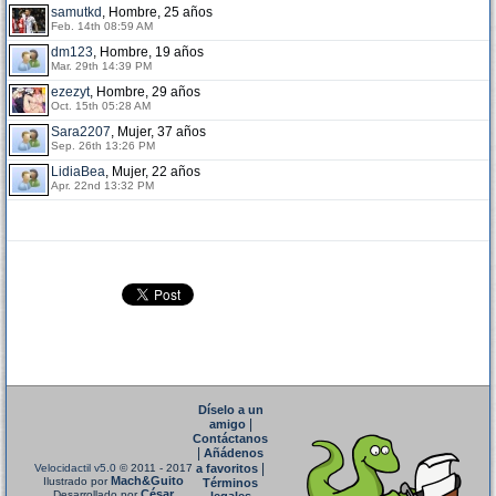
samutkd
, Hombre, 25 años
Feb. 14th 08:59 AM
dm123
, Hombre, 19 años
Mar. 29th 14:39 PM
ezezyt
, Hombre, 29 años
Oct. 15th 05:28 AM
Sara2207
, Mujer, 37 años
Sep. 26th 13:26 PM
LidiaBea
, Mujer, 22 años
Apr. 22nd 13:32 PM
Díselo a un
|
amigo
Contáctanos
|
Añádenos
|
Velocidactil v5.0
© 2011 - 2017
a favoritos
Mach&Guito
Ilustrado por
Términos
César
Desarrollado por