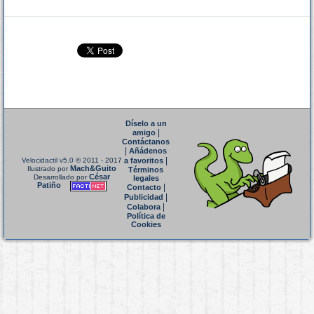
Díselo a un
|
amigo
Contáctanos
|
Añádenos
|
Velocidactil v5.0
© 2011 - 2017
a favoritos
Mach&Guito
Ilustrado por
Términos
César
Desarrollado por
legales
Patiño
|
Contacto
|
Publicidad
|
Colabora
Política de
Cookies