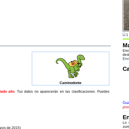
1 
Ma
Ere
des
Env
Ca
Caminodonte
ado alto
. Tus datos no aparecerán en las clasificaciones. Puedes
Gua
pro
En
Lo 
zum
arzo de 2015)