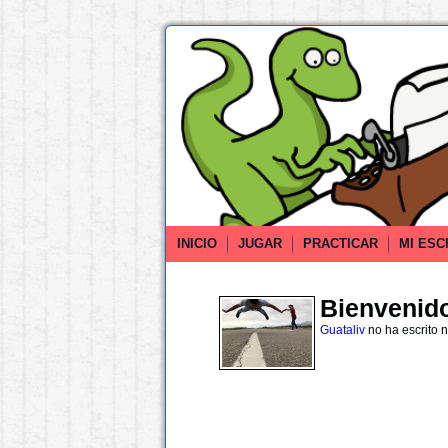
INICIO
JUGAR
PRACTICAR
MI ESC
Bienvenido 
Guataliv
no ha escrito 