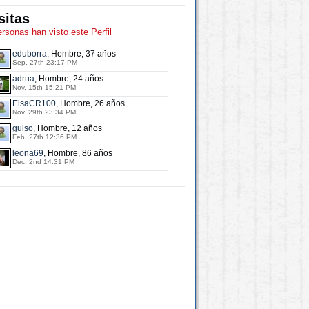
sitas
ersonas han visto este Perfil
eduborra
, Hombre, 37 años
Sep. 27th 23:17 PM
adrua
, Hombre, 24 años
Nov. 15th 15:21 PM
ElsaCR100
, Hombre, 26 años
Nov. 29th 23:34 PM
guiso
, Hombre, 12 años
Feb. 27th 12:36 PM
leona69
, Hombre, 86 años
Dec. 2nd 14:31 PM