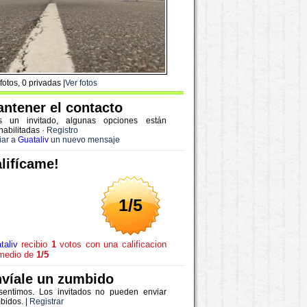
fotos, 0 privadas |
Ver fotos
ntener el contacto
s un invitado, algunas opciones están
habilitadas
·
Registro
iar a
Guataliv
un nuevo mensaje
lifícame!
1/5
taliv
recibio
1
votos con una calificacion
medio de
1/5
víale un zumbido
sentimos. Los invitados no pueden enviar
bidos. |
Registrar