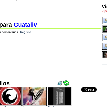
Vi
9 p
 para
Guataliv
r comentarios |
Registro
ilos