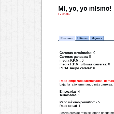
Mi, yo, yo mismo!
Guataliv
Resumen
Ultimas
Mejores
Carreras terminadas:
0
Carreras ganadas:
0
media P.P.M.:
0
media P.P.M. últimas carreras:
0
P.P.M. mejor carrera:
0
Ratio empezadas/terminadas demasi
bajar la ratio terminando más carreras.
Empezadas
: 4
Terminadas
: 1
Ratio máximo permitido
: 2.5
Ratio actual
: 4
(los valores de ratio se toman desde m