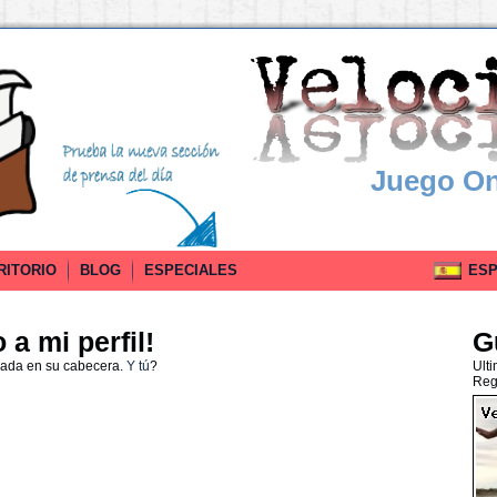
Juego On
RITORIO
BLOG
ESPECIALES
ESPA
a mi perfil!
G
nada en su cabecera.
Y tú
?
Ult
Reg