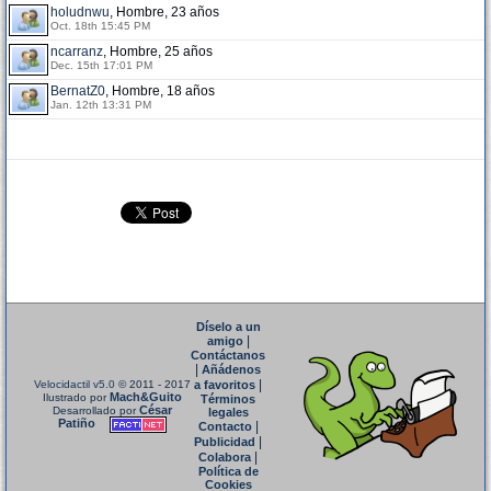
holudnwu
, Hombre, 23 años
Oct. 18th 15:45 PM
ncarranz
, Hombre, 25 años
Dec. 15th 17:01 PM
BernatZ0
, Hombre, 18 años
Jan. 12th 13:31 PM
Díselo a un
|
amigo
Contáctanos
|
Añádenos
|
Velocidactil v5.0
© 2011 - 2017
a favoritos
Mach&Guito
Ilustrado por
Términos
César
Desarrollado por
legales
Patiño
|
Contacto
|
Publicidad
|
Colabora
Política de
Cookies