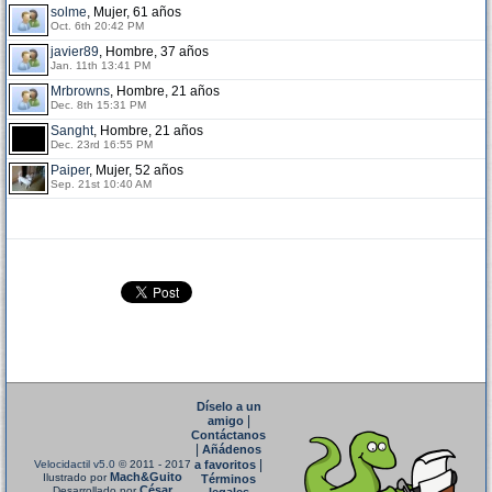
solme
, Mujer, 61 años
Oct. 6th 20:42 PM
javier89
, Hombre, 37 años
Jan. 11th 13:41 PM
Mrbrowns
, Hombre, 21 años
Dec. 8th 15:31 PM
Sanght
, Hombre, 21 años
Dec. 23rd 16:55 PM
Paiper
, Mujer, 52 años
Sep. 21st 10:40 AM
Díselo a un
|
amigo
Contáctanos
|
Añádenos
|
Velocidactil v5.0
© 2011 - 2017
a favoritos
Mach&Guito
Ilustrado por
Términos
César
Desarrollado por