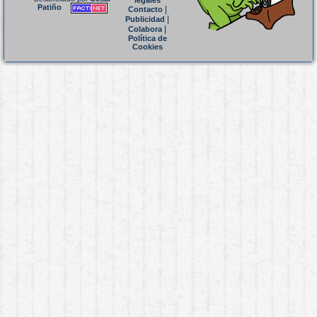
legales
Patiño
|
Contacto
|
Publicidad
|
Colabora
Política de
Cookies