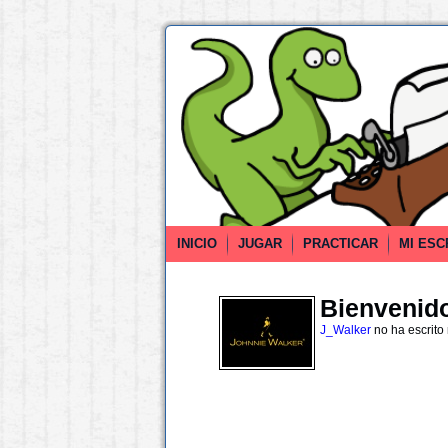
INICIO
JUGAR
PRACTICAR
MI ESC
Bienvenido 
J_Walker
no ha escrito