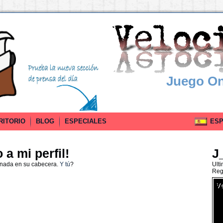
Juego On
RITORIO
BLOG
ESPECIALES
ESPA
a mi perfil!
J
 nada en su cabecera.
Y tú
?
Ult
Reg