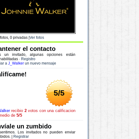
fotos, 0 privadas |
Ver fotos
ntener el contacto
s un invitado, algunas opciones están
habilitadas
·
Registro
iar a
J_Walker
un nuevo mensaje
lifícame!
5/5
alker
recibio
2
votos con una calificacion
medio de
5/5
víale un zumbido
sentimos. Los invitados no pueden enviar
bidos. |
Registrar