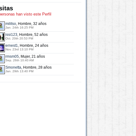
sitas
personas han visto este Perfil
militso
, Hombre, 32 años
Jan. 24th 16:25 PM
issi123
, Hombre, 52 años
Oct. 20th 20:53 PM
ernest1
, Hombre, 24 años
Nov. 23rd 13:10 PM
rmsm05
, Mujer, 21 años
Sep. 26th 10:40 AM
Smonetta
, Hombre, 28 años
Jan. 29th 13:40 PM