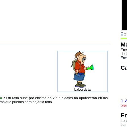
2 
Ma
Ere
des
Env
Ca
Labordeta
to
. Si tu ratio sube por encima de 2.5 tus datos no aparecerán en las
J_W
ras que puedas para bajar la ratio.
pro
En
Lo 
zum