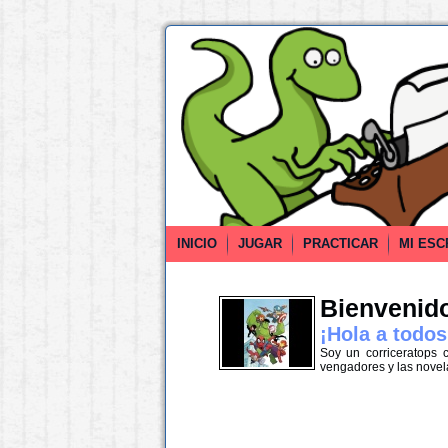
INICIO
JUGAR
PRACTICAR
MI ESC
Bienvenido 
¡Hola a todos
Soy un corriceratops 
vengadores y las novela