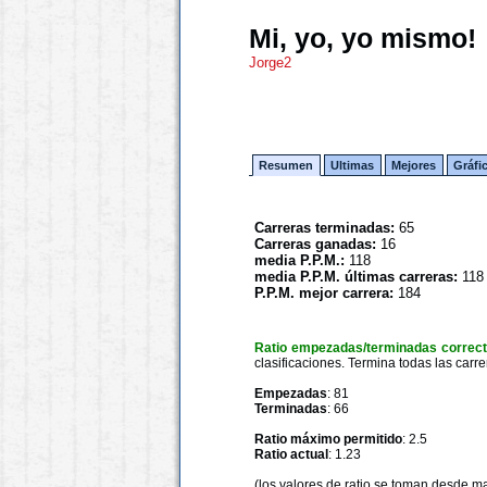
Mi, yo, yo mismo!
Jorge2
Resumen
Ultimas
Mejores
Gráfi
Carreras terminadas:
65
Carreras ganadas:
16
media P.P.M.:
118
media P.P.M. últimas carreras:
118
P.P.M. mejor carrera:
184
Ratio empezadas/terminadas correc
clasificaciones. Termina todas las carre
Empezadas
: 81
Terminadas
: 66
Ratio máximo permitido
: 2.5
Ratio actual
: 1.23
(los valores de ratio se toman desde m