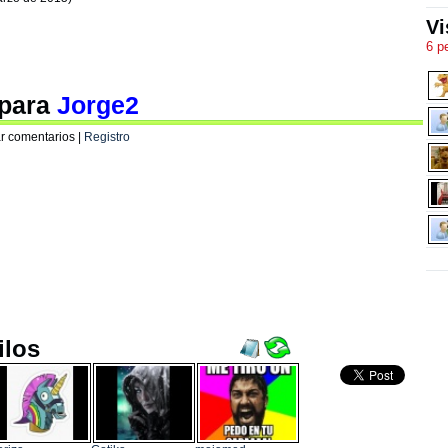
Vi
6 p
 para
Jorge2
r comentarios |
Registro
ilos