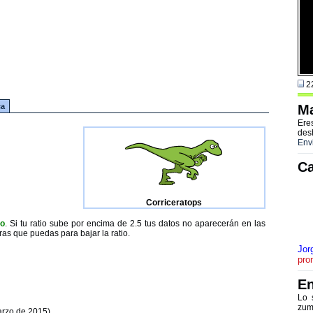
22
ca
Ma
Ere
des
Env
Ca
Corriceratops
to
. Si tu ratio sube por encima de 2.5 tus datos no aparecerán en las
ras que puedas para bajar la ratio.
Jor
pro
En
Lo 
zum
arzo de 2015)