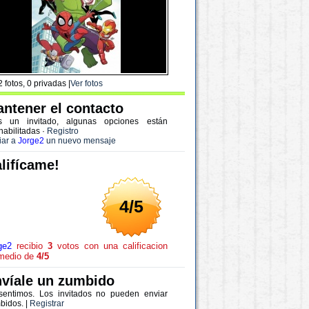
 fotos, 0 privadas |
Ver fotos
ntener el contacto
s un invitado, algunas opciones están
habilitadas
·
Registro
iar a
Jorge2
un nuevo mensaje
lifícame!
4/5
ge2
recibio
3
votos con una calificacion
medio de
4/5
víale un zumbido
sentimos. Los invitados no pueden enviar
bidos. |
Registrar