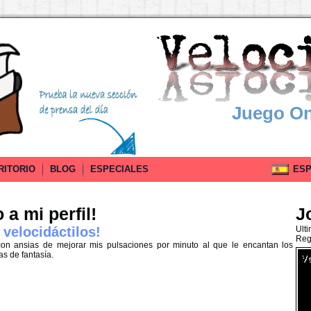
Juego On
RITORIO
BLOG
ESPECIALES
ESPA
a mi perfil!
J
 velocidáctilos!
Ult
Reg
con ansias de mejorar mis pulsaciones por minuto al que le encantan los
s de fantasía.