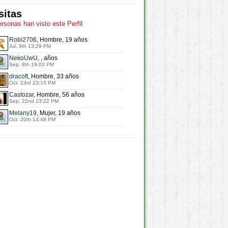
sitas
ersonas han visto este Perfil
Robi2706
, Hombre, 19 años
Jul. 9th 13:29 PM
NekoUwU
, , años
Sep. 8th 19:03 PM
dracoft
, Hombre, 33 años
Oct. 23rd 23:15 PM
Castozar
, Hombre, 56 años
Sep. 22nd 23:22 PM
Melany19
, Mujer, 19 años
Oct. 20th 14:48 PM