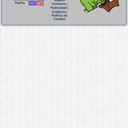
legales
Patiño
|
Contacto
|
Publicidad
|
Colabora
Política de
Cookies