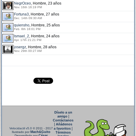
NegrOceo
, Hombre, 23 años
Nov. 16th 16:19 PM
Fortuna3
, Hombre, 27 años
Dec. 14th 09:30 AM
quiensho
, Hombre, 25 años
Feb. 8th 18:01 PM
Ismael_2
, Hombre, 24 años
Apr. 17th 21:21 PM
josergz
, Hombre, 28 años
Nov. 29th 00:27 AM
Díselo a un
|
amigo
Contáctanos
|
Añádenos
|
Velocidactil v5.0
© 2011 - 2017
a favoritos
Mach&Guito
Ilustrado por
Términos
César
Desarrollado por