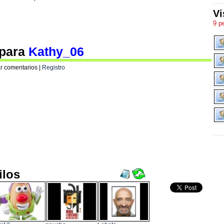
Vi
9 p
 para
Kathy_06
r comentarios |
Registro
ilos