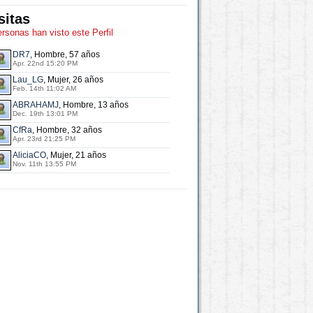
sitas
ersonas han visto este Perfil
DR7
, Hombre, 57 años
Apr. 22nd 15:20 PM
Lau_LG
, Mujer, 26 años
Feb. 14th 11:02 AM
ABRAHAMJ
, Hombre, 13 años
Dec. 19th 13:01 PM
CfRa
, Hombre, 32 años
Apr. 23rd 21:25 PM
AliciaCO
, Mujer, 21 años
Nov. 11th 13:55 PM