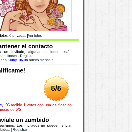
fotos, 0 privadas |
Ver fotos
ntener el contacto
s un invitado, algunas opciones están
habilitadas
·
Registro
iar a
Kathy_06
un nuevo mensaje
lifícame!
5/5
hy_06
recibio
1
votos con una calificacion
medio de
5/5
víale un zumbido
sentimos. Los invitados no pueden enviar
bidos. |
Registrar