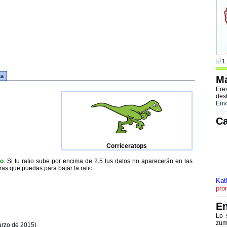
1 
ca
Ma
Ere
des
Env
Ca
Corriceratops
to
. Si tu ratio sube por encima de 2.5 tus datos no aparecerán en las
ras que puedas para bajar la ratio.
Kat
pro
En
Lo 
zum
arzo de 2015)