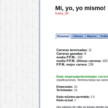
Mi, yo, yo mismo!
Kathy_06
Resumen
Ultimas
Mejores
Gráfi
Carreras terminadas:
11
Carreras ganadas:
8
media P.P.M.:
102
media P.P.M. últimas carreras:
102
P.P.M. mejor carrera:
139
Ratio empezadas/terminadas correc
clasificaciones. Termina todas las carre
Empezadas
: 10
Terminadas
: 10
Ratio máximo permitido
: 2.5
Ratio actual
: 1
(los valores de ratio se toman desde m