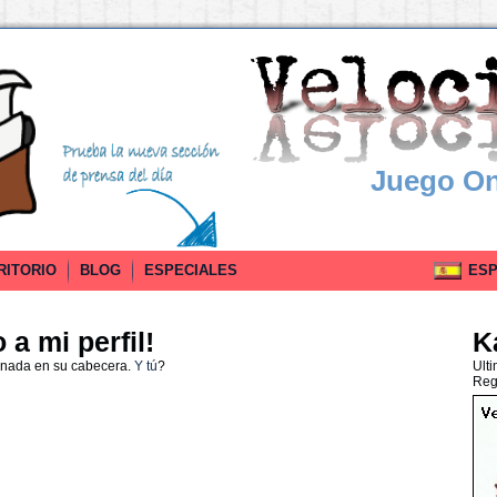
Juego On
RITORIO
BLOG
ESPECIALES
ESPA
a mi perfil!
K
 nada en su cabecera.
Y tú
?
Ult
Reg