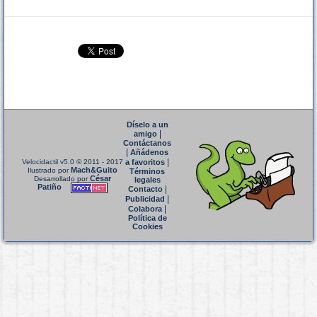
Díselo a un
|
amigo
Contáctanos
|
Añádenos
|
Velocidactil v5.0
© 2011 - 2017
a favoritos
Mach&Guito
Ilustrado por
Términos
César
Desarrollado por
legales
Patiño
|
Contacto
|
Publicidad
|
Colabora
Política de
Cookies