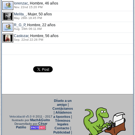
lorenzac
, Hombre, 46 años
Nov. 22nd 15:20 PM
Melita_
, Mujer, 50 años
May. 28th 18:45 PM
R_G_P
, Hombre, 22 años
Aug. 19th 06:11 AM
Castozar
, Hombre, 56 años
Sep. 22nd 22:26 PM
Díselo a un
|
amigo
Contáctanos
|
Añádenos
|
Velocidactil v5.0
© 2011 - 2017
a favoritos
Mach&Guito
Ilustrado por
Términos
César
Desarrollado por
legales
Patiño
|
Contacto
|
Publicidad