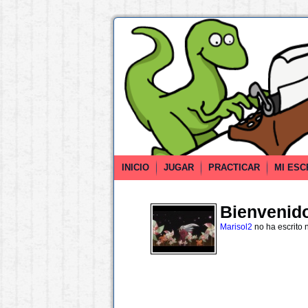
INICIO
JUGAR
PRACTICAR
MI ESC
Bienvenido 
Marisol2
no ha escrito 