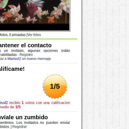
fotos, 0 privadas |
Ver fotos
ntener el contacto
s un invitado, algunas opciones están
habilitadas
·
Registro
iar a
Marisol2
un nuevo mensaje
lifícame!
1/5
isol2
recibio
1
votos con una calificacion
medio de
1/5
víale un zumbido
sentimos. Los invitados no pueden enviar
bidos. |
Registrar