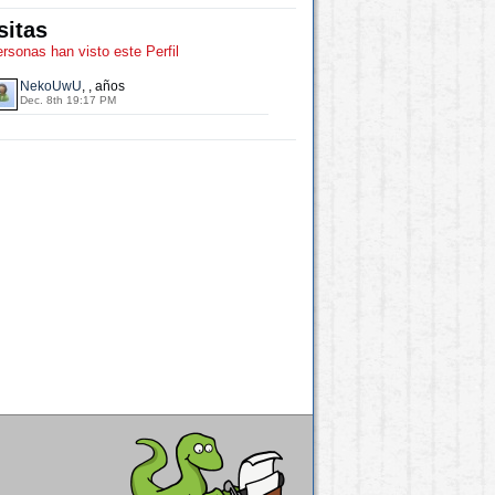
sitas
ersonas han visto este Perfil
NekoUwU
, , años
Dec. 8th 19:17 PM