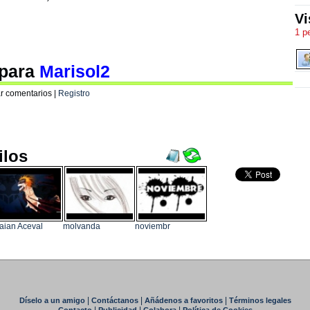
Vi
1 p
 para
Marisol2
r comentarios |
Registro
ilos
aian Aceval
molvanda
noviembr
|
|
|
Díselo a un amigo
Contáctanos
Añádenos a favoritos
Términos legales