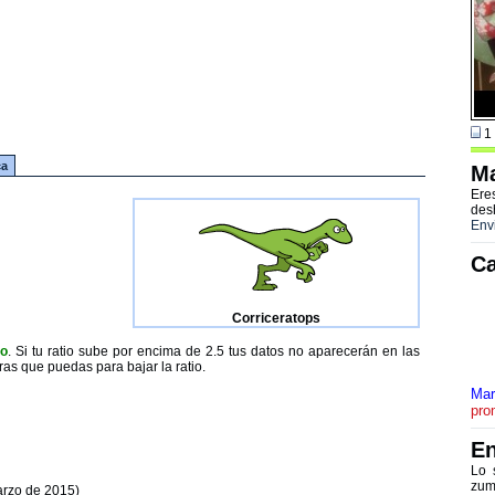
1 
ca
Ma
Ere
des
Env
Ca
Corriceratops
to
. Si tu ratio sube por encima de 2.5 tus datos no aparecerán en las
ras que puedas para bajar la ratio.
Mar
pro
En
Lo 
zum
arzo de 2015)