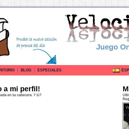
Juego On
RITORIO
BLOG
ESPECIALES
ESPA
a mi perfil!
M
nada en su cabecera.
Y tú
?
Ult
Reg