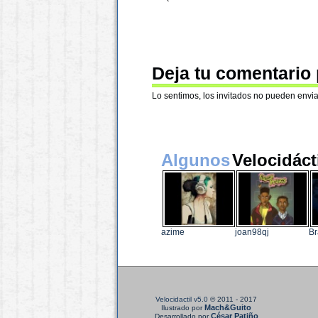
Deja tu comentario
Lo sentimos, los invitados no pueden envia
Algunos
Velocidáct
azime
joan98qj
Br
Velocidactil v5.0
© 2011 - 2017
Mach&Guito
Ilustrado por
César Patiño
Desarrollado por