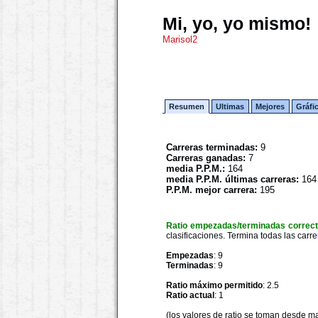
Mi, yo, yo mismo!
Marisol2
Resumen
Ultimas
Mejores
Gráfi
Carreras terminadas:
9
Carreras ganadas:
7
media P.P.M.:
164
media P.P.M. últimas carreras:
164
P.P.M. mejor carrera:
195
Ratio empezadas/terminadas correc
clasificaciones. Termina todas las carre
Empezadas
: 9
Terminadas
: 9
Ratio máximo permitido
: 2.5
Ratio actual
: 1
(los valores de ratio se toman desde m