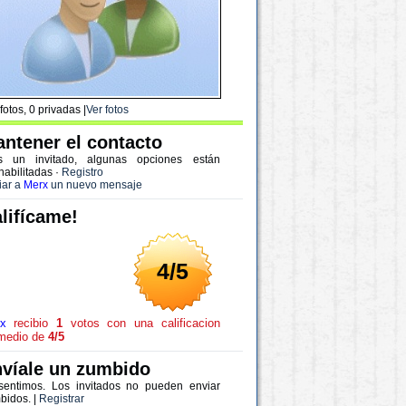
fotos, 0 privadas |
Ver fotos
ntener el contacto
s un invitado, algunas opciones están
habilitadas
·
Registro
iar a
Merx
un nuevo mensaje
lifícame!
4/5
x
recibio
1
votos con una calificacion
medio de
4/5
víale un zumbido
sentimos. Los invitados no pueden enviar
bidos. |
Registrar