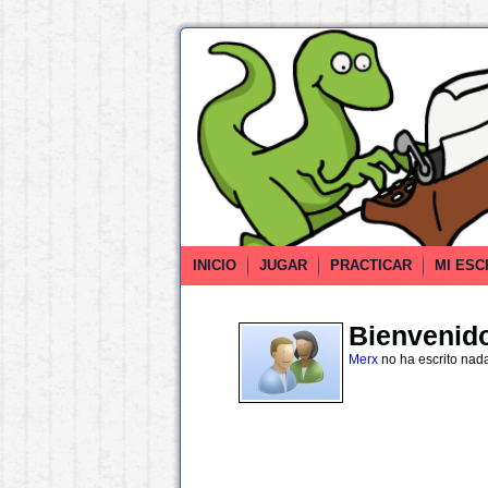
INICIO
JUGAR
PRACTICAR
MI ESC
Bienvenido 
Merx
no ha escrito nad