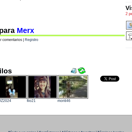
Vi
2 p
 para
Merx
r comentarios |
Registro
ilos
UZ2024
fiio21
monti46