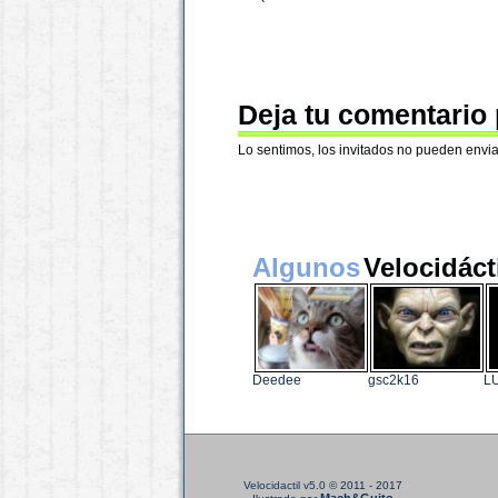
Deja tu comentario
Lo sentimos, los invitados no pueden envia
Algunos
Velocidáct
Deedee
gsc2k16
L
Velocidactil v5.0
© 2011 - 2017