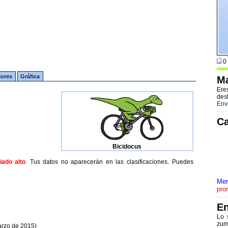
0 
jores
Gráfica
Ma
Ere
des
Env
Ca
Bicidocus
ado alto
. Tus datos no aparecerán en las clasificaciones. Puedes
Mer
pro
En
Lo 
zum
arzo de 2015)