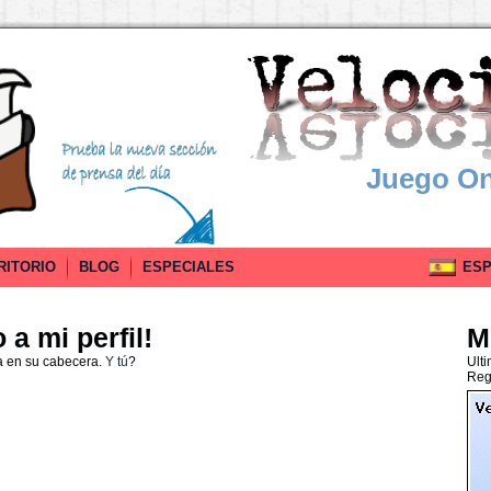
Juego On
RITORIO
BLOG
ESPECIALES
ESPA
a mi perfil!
M
a en su cabecera.
Y tú
?
Ult
Reg