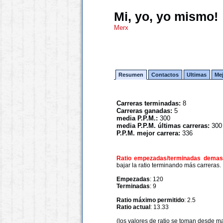
Mi, yo, yo mismo!
Merx
Resumen
Contactos
Ultimas
Me
Carreras terminadas:
8
Carreras ganadas:
5
media P.P.M.:
300
media P.P.M. últimas carreras:
300
P.P.M. mejor carrera:
336
Ratio empezadas/terminadas demasi
bajar la ratio terminando más carreras.
Empezadas
: 120
Terminadas
: 9
Ratio máximo permitido
: 2.5
Ratio actual
: 13.33
(los valores de ratio se toman desde m