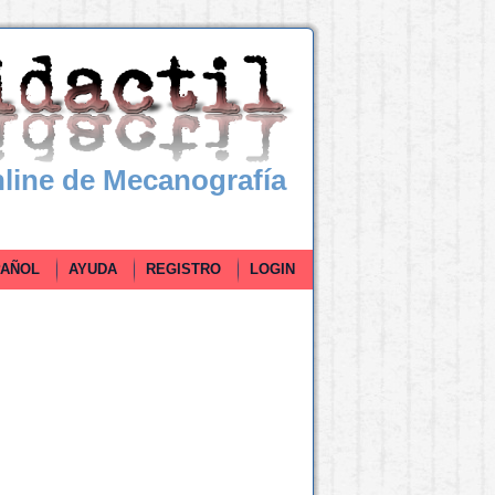
line de Mecanografía
ÑOL
AYUDA
REGISTRO
LOGIN