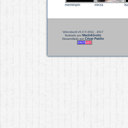
meminpin
mirza
Is
Velocidactil v5.0
© 2011 - 2017
Mach&Guito
Ilustrado por
César Patiño
Desarrollado por