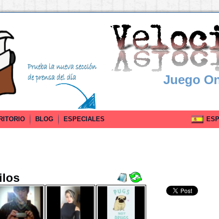
Juego On
RITORIO
BLOG
ESPECIALES
ESPA
ilos