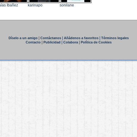
aías Ibañez
karinapo
sonilane
|
|
|
Díselo a un amigo
Contáctanos
Añádenos a favoritos
Términos legales
|
|
|
Contacto
Publicidad
Colabora
Política de Cookies