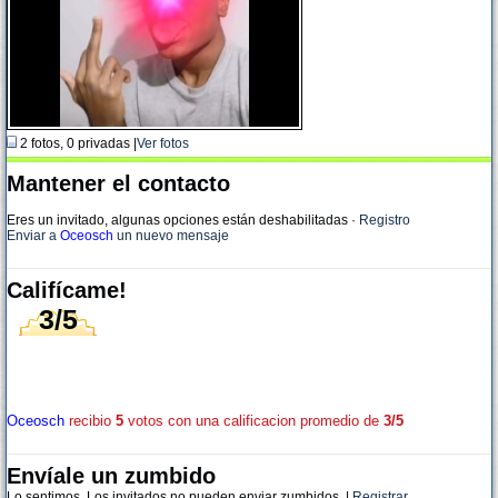
2 fotos, 0 privadas |
Ver fotos
Mantener el contacto
Eres un invitado, algunas opciones están deshabilitadas
·
Registro
Enviar a
Oceosch
un nuevo mensaje
Califícame!
3/5
Oceosch
recibio
5
votos con una calificacion promedio de
3/5
Envíale un zumbido
Lo sentimos. Los invitados no pueden enviar zumbidos. |
Registrar