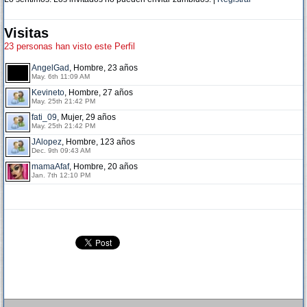
Visitas
23 personas han visto este Perfil
AngelGad
, Hombre, 23 años
May. 6th 11:09 AM
Kevineto
, Hombre, 27 años
May. 25th 21:42 PM
fati_09
, Mujer, 29 años
May. 25th 21:42 PM
JAlopez
, Hombre, 123 años
Dec. 9th 09:43 AM
mamaAfaf
, Hombre, 20 años
Jan. 7th 12:10 PM