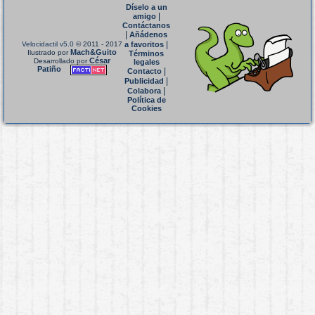
Díselo a un
|
amigo
Contáctanos
|
Añádenos
|
Velocidactil v5.0
© 2011 - 2017
a favoritos
Mach&Guito
Ilustrado por
Términos
César
Desarrollado por
legales
Patiño
|
Contacto
|
Publicidad
|
Colabora
Política de
Cookies