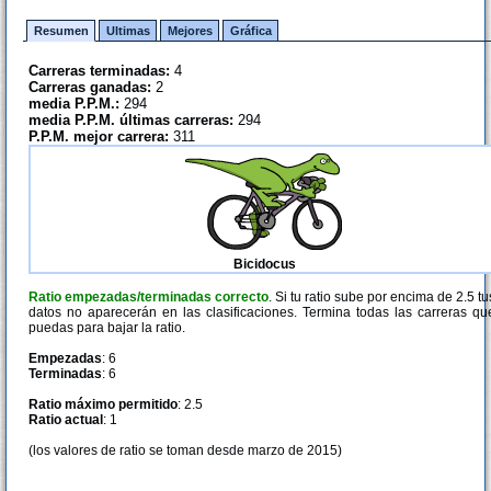
Resumen
Ultimas
Mejores
Gráfica
Carreras terminadas:
4
Carreras ganadas:
2
media P.P.M.:
294
media P.P.M. últimas carreras:
294
P.P.M. mejor carrera:
311
Bicidocus
Ratio empezadas/terminadas correcto
. Si tu ratio sube por encima de 2.5 tu
datos no aparecerán en las clasificaciones. Termina todas las carreras qu
puedas para bajar la ratio.
Empezadas
: 6
Terminadas
: 6
Ratio máximo permitido
: 2.5
Ratio actual
: 1
(los valores de ratio se toman desde marzo de 2015)