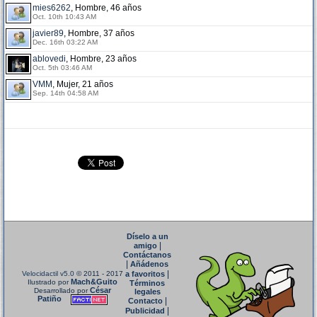
mies6262
, Hombre, 46 años
Oct. 10th 10:43 AM
javier89
, Hombre, 37 años
Dec. 16th 03:22 AM
ablovedi
, Hombre, 23 años
Oct. 5th 03:46 AM
VMM
, Mujer, 21 años
Sep. 14th 04:58 AM
Díselo a un
|
amigo
Contáctanos
|
Añádenos
|
Velocidactil v5.0
© 2011 - 2017
a favoritos
Mach&Guito
Ilustrado por
Términos
César
Desarrollado por
legales
Patiño
|
Contacto
|
Publicidad