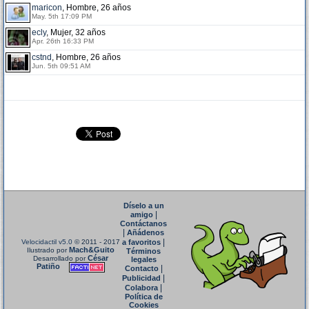
maricon
, Hombre, 26 años
May. 5th 17:09 PM
ecly
, Mujer, 32 años
Apr. 26th 16:33 PM
cstnd
, Hombre, 26 años
Jun. 5th 09:51 AM
Díselo a un
|
amigo
Contáctanos
|
Añádenos
|
Velocidactil v5.0
© 2011 - 2017
a favoritos
Mach&Guito
Ilustrado por
Términos
César
Desarrollado por
legales
Patiño
|
Contacto
|
Publicidad
|
Colabora
Política de
Cookies