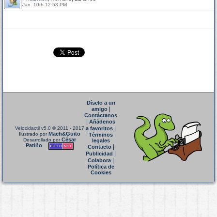
Jan. 10th 12:53 PM
Díselo a un
|
amigo
Contáctanos
|
Añádenos
|
Velocidactil v5.0
© 2011 - 2017
a favoritos
Mach&Guito
Ilustrado por
Términos
César
Desarrollado por
legales
Patiño
|
Contacto
|
Publicidad
|
Colabora
Política de
Cookies