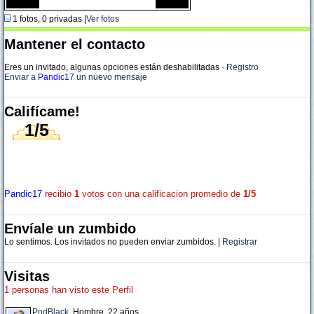
1 fotos, 0 privadas |
Ver fotos
Mantener el contacto
Eres un invitado, algunas opciones están deshabilitadas
·
Registro
Enviar a
Pandic17
un nuevo mensaje
Califícame!
1/5
Pandic17
recibio
1
votos con una calificacion promedio de
1/5
Envíale un zumbido
Lo sentimos. Los invitados no pueden enviar zumbidos. |
Registrar
Visitas
1 personas han visto este Perfil
PndBlack
, Hombre, 22 años