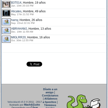
B3T014
, Hombre, 19 años
Jan. 10th 20:33 PM
Alicates
, Hombre, 49 años
May. 17th 21:52 PM
harvy
, Hombre, 26 años
Sep. 22nd 22:31 PM
ABRAHAMJ
, Hombre, 13 años
Dec. 19th 11:58 AM
MIGLRR20
, Hombre, 16 años
Oct. 30th 12:55 PM
Díselo a un
|
amigo
Contáctanos
|
Añádenos
|
Velocidactil v5.0
© 2011 - 2017
a favoritos
Mach&Guito
Ilustrado por
Términos
César
Desarrollado por