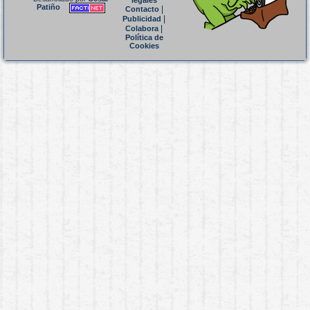
legales
Patiño
|
Contacto
|
Publicidad
|
Colabora
Política de
Cookies